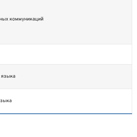
рных коммуникаций
 языка
языка