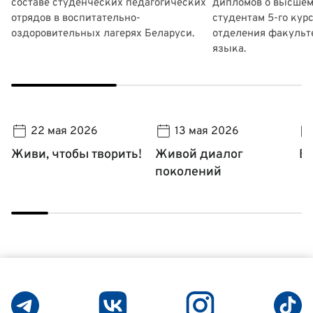
составе студенческих педагогических
дипломов о высшем
отрядов в воспитательно-
студентам 5-го кур
оздоровительных лагерях Беларуси.
отделения факульт
языка.
22 мая 2026
13 мая 2026
Живи, чтобы творить!
Живой диалог
В
поколений