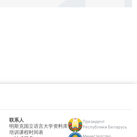
联系人
Президент
明斯克国立语言大学资料库
Республики Беларусь
培训课程时间表
Министерство