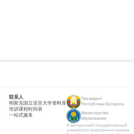
联系人
Президент
明斯克国立语言大学资料库
Республики Беларусь
培训课程时间表
Министерство
一站式服务
образования
© Белорусский государственный
университет иностранных языков