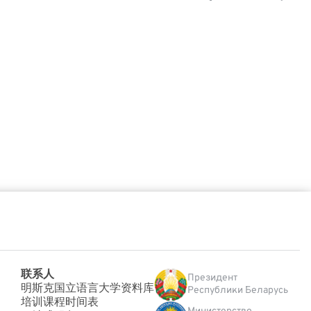
联系人
Президент
明斯克国立语言大学资料库
Республики Беларусь
培训课程时间表