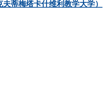
埃克夫蒂梅·塔卡什维利教学大学）