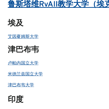
鲁斯塔维RvAlI教学大学（
埃及
艾因·夏姆斯大学
津巴布韦
卢帕内国立大学
米德兰兹国立大学
津巴布韦大学
印度