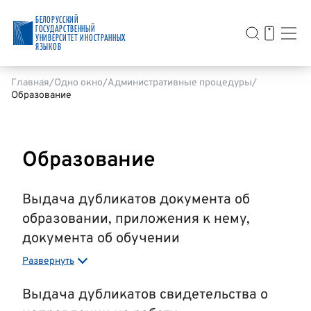
БЕЛОРУССКИЙ
ГОСУДАРСТВЕННЫЙ
УНИВЕРСИТЕТ ИНОСТРАННЫХ
ЯЗЫКОВ
Главная
Одно окно
Административные процедуры
Образование
Образование
Выдача дубликатов документа об
образовании, приложения к нему,
документа об обучении
Развернуть
Период оформления:
15 дней со дня подачи заявления,
а в случае запроса документов и (или) сведений от
Выдача дубликатов свидетельства о
других государственных органов, иных организаций – 1
месяц