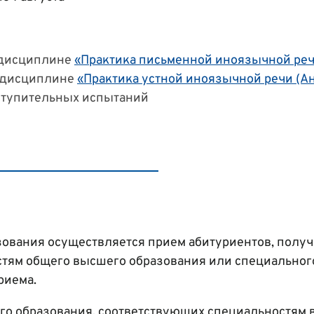
о дисциплине
«Практика письменной иноязычной реч
о дисциплине
«Практика устной иноязычной речи (А
вступительных испытаний
ования осуществляется прием абитуриентов, полу
тям общего высшего образования или специальног
риема.
го образования, соответствующих специальностям 