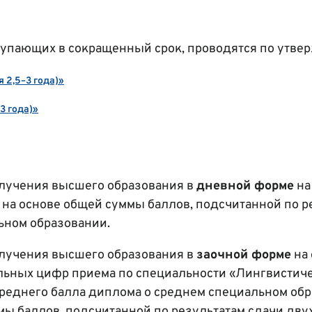
тупающих в сокращенный срок, проводятся по утве
 2,5–3 года)»
3 года)»
олучения высшего образования в
дневной форме
на
у на основе общей суммы баллов, подсчитанной по
ьном образовании.
олучения высшего образования в
заочной форме
на 
льных цифр приема по специальности «Лингвистиче
реднего балла диплома о среднем специальном обр
мы баллов, подсчитанной по результатам сдачи дв