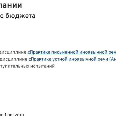
пании
го бюджета
о дисциплине
«Практика письменной иноязычной реч
о дисциплине
«Практика устной иноязычной речи (А
вступительных испытаний
по 1 августа