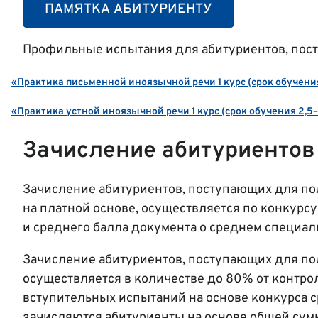
ПАМЯТКА АБИТУРИЕНТУ
Профильные испытания для абитуриентов, пос
«Практика письменной иноязычной речи 1 курс (срок обучения
«Практика устной иноязычной речи 1 курс (срок обучения 2,5–
Зачисление абитуриентов
Зачисление абитуриентов, поступающих для п
на платной основе, осуществляется по конкурс
и среднего балла документа о среднем специал
Зачисление абитуриентов, поступающих для п
осуществляется в количестве до 80% от контро
вступительных испытаний на основе конкурса с
зачисляются абитуриенты на основе общей сум