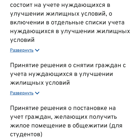
состоит на учете нуждающихся в
улучшении жилищных условий, о
включении в отдельные списки учета
нуждающихся в улучшении жилищных
условий
Развернуть
Период оформления:
1 месяц со дня подачи заявления
Размер оплаты:
бесплатно
Принятие решения о снятии граждан с
учета нуждающихся в улучшении
Перечень документов, которые обязан предоставить
гражданин:
жилищных условий
заявление
Развернуть
Период оформления:
15 дней со дня подачи заявления
паспорта или иные документы, удостоверяющие
личность всех совершеннолетних граждан,
Размер оплаты:
бесплатно
Принятие решения о постановке на
свидетельства о рождении несовершеннолетних
учет граждан, желающих получить
Перечень документов, которые обязан предоставить
детей, принимаемых на учет нуждающихся в
гражданин:
жилое помещение в общежитии (для
улучшении жилищных условий и (или) состоявших
(состоящих) на таком учете, - при принятии на учет
студентов)
заявление, подписанное гражданином и
(восстановлении на учете) граждан, нуждающихся в