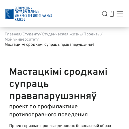
БЕЛОРУССКИЙ
ГОСУДАРСТВЕННЫЙ
УНИВЕРСИТЕТ ИНОСТРАННЫХ
ЯЗЫКОВ
Главная
Студенту
Студенческая жизнь
Проекты
Мой университет
Мастацкiмi сродкамi супраць правапарушэнняў
Мастацкiмi сродкамi
супраць
правапарушэнняў
проект по профилактике
противоправного поведения
Проект призван пропагандировать безопасный образ