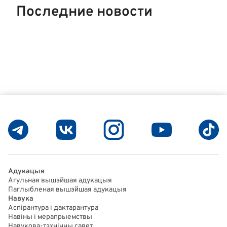
Последние новости
Адукацыя
Агульная вышэйшая адукацыя
Паглыбленая вышэйшая адукацыя
Навука
Аспірантура і дактарантура
Навіны і мерапрыемствы
Навукова-тэхнічны савет