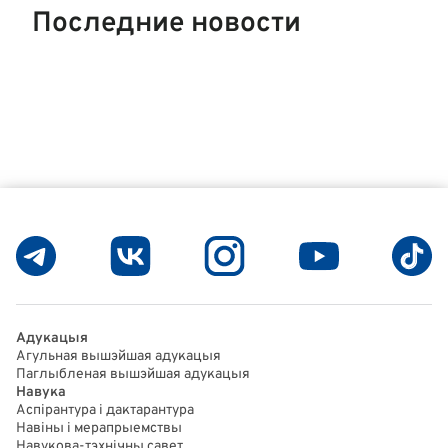
Последние новости
Адукацыя
Агульная вышэйшая адукацыя
Паглыбленая вышэйшая адукацыя
Навука
Аспірантура і дактарантура
Навіны і мерапрыемствы
Навукова-тэхнічны савет